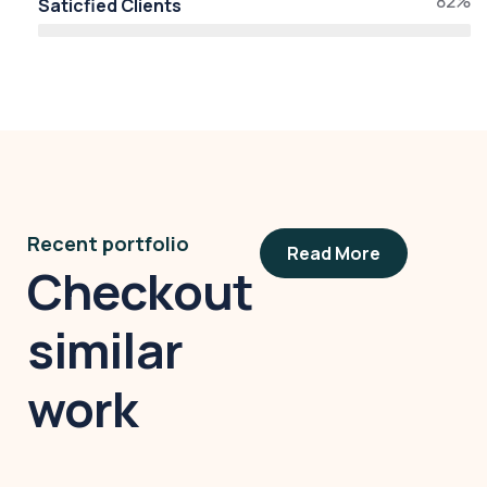
82%
Saticfied Clients
Recent portfolio
Read More
Checkout
similar
work
Modern villa