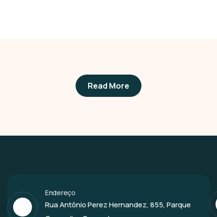
Business
,
Colorful
Homirx – Providing the best travel services
to customers.
Read More
Endereço
Rua Antônio Perez Hernandez, 855, Parque