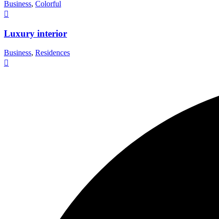
Business
,
Colorful
Luxury interior
Business
,
Residences