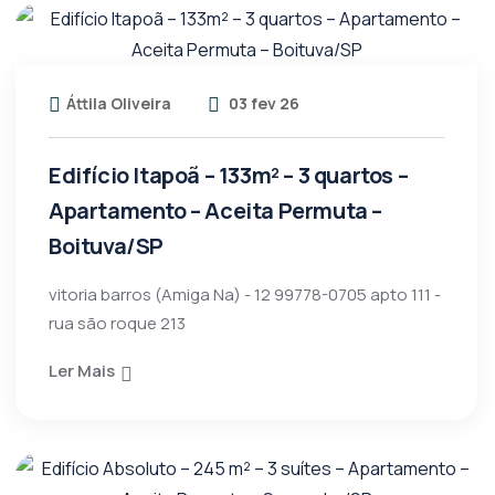
Áttila Oliveira
03 fev 26
Edifício Itapoã – 133m² – 3 quartos –
Apartamento – Aceita Permuta –
Boituva/SP
vitoria barros (Amiga Na) - 12 99778-0705 apto 111 -
rua são roque 213
Ler Mais