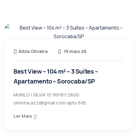
Áttila Oliveira
19 maio 26
Best View – 104 m² – 3 Suítes –
Apartamento – Sorocaba/SP
MURILO / SILVIA 15-99767-2600
silvinha.azzi@gmail.com apto 61B
Ler Mais