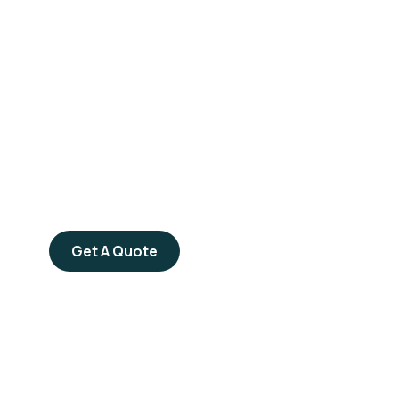
Get Free
Consultations
SPECIAL ADVISORS
Quis autem vel eum iure
repreh ende
Get A Quote