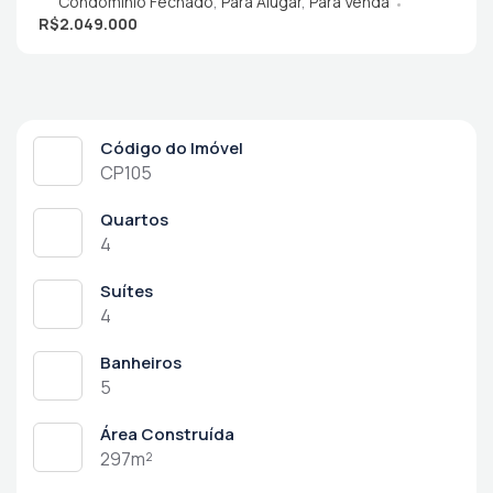
Condomínio Fechado
,
Para Alugar
,
Para Venda
R$2.049.000
Código do Imóvel
CP105
Quartos
4
Suítes
4
Banheiros
5
Área Construída
297m²